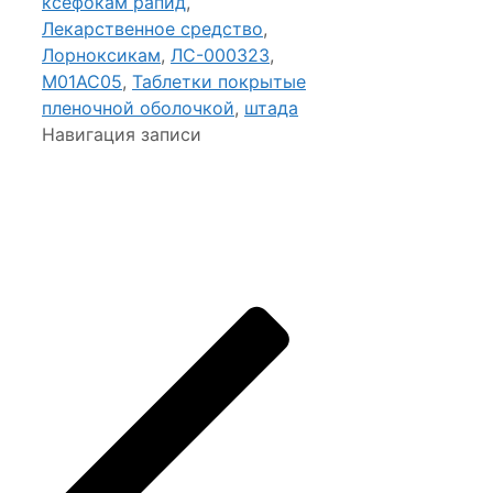
ксефокам рапид
,
Лекарственное средство
,
Лорноксикам
,
ЛС-000323
,
М01АС05
,
Таблетки покрытые
пленочной оболочкой
,
штада
Навигация записи