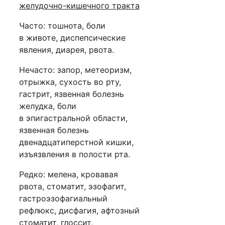
желудочно-кишечного тракта
Часто: тошнота, боли
в животе, диспепсические
явления, диарея, рвота.
Нечасто: запор, метеоризм,
отрыжка, сухость во рту,
гастрит, язвенная болезнь
желудка, боли
в эпигастральной области,
язвенная болезнь
двенадцатиперстной кишки,
изъязвления в полости рта.
Редко: мелена, кровавая
рвота, стоматит, эзофагит,
гастроэзофагиальный
рефлюкс, дисфагия, афтозный
стоматит, глоссит,