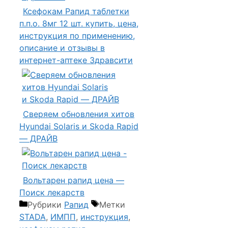
Ксефокам Рапид таблетки
п.п.о. 8мг 12 шт. купить, цена,
инструкция по применению,
описание и отзывы в
интернет-аптеке Здравсити
Сверяем обновления хитов
Hyundai Solaris и Skoda Rapid
— ДРАЙВ
Вольтарен рапид цена —
Поиск лекарств
Рубрики
Рапид
Метки
STADA
,
ИМПП
,
инструкция
,